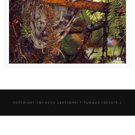
COPYRIGHT TMI KEIJO LEHTIMÄKI Y-TUNNUS 1903075-2