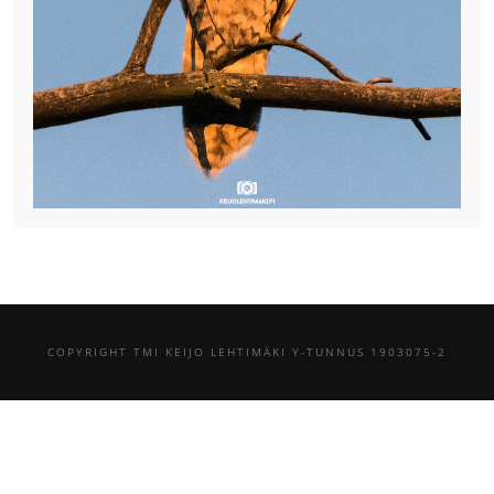
COPYRIGHT TMI KEIJO LEHTIMÄKI Y-TUNNUS 1903075-2