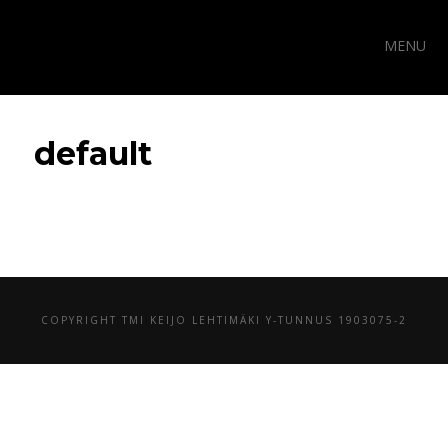
MENU
default
COPYRIGHT TMI KEIJO LEHTIMÄKI Y-TUNNUS 1903075-2