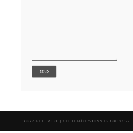
COPYRIGHT TMI KEIJO LEHTIMÄKI Y-TUNNUS 1903075-2