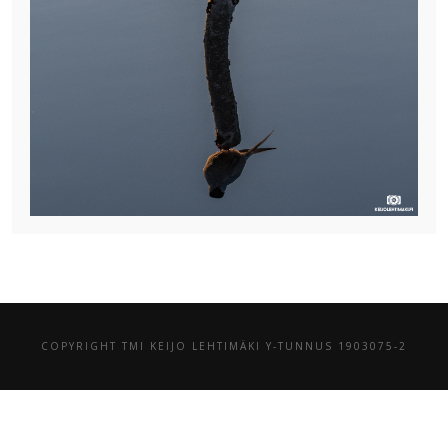
COPYRIGHT TMI KEIJO LEHTIMÄKI Y-TUNNUS 1903075-2