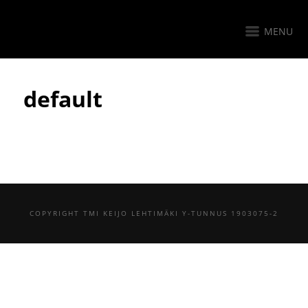
MENU
default
COPYRIGHT TMI KEIJO LEHTIMÄKI Y-TUNNUS 1903075-2