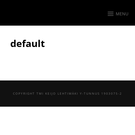
MENU
default
COPYRIGHT TMI KEIJO LEHTIMÄKI Y-TUNNUS 1903075-2