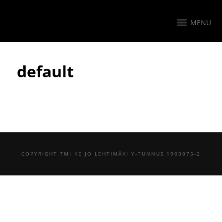
MENU
default
COPYRIGHT TMI KEIJO LEHTIMÄKI Y-TUNNUS 1903075-2